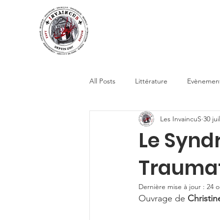
Accueil
Actualités
All Posts
Littérature
Evènemen
Les InvaincuS
30 jui
Le Synd
Traumat
Dernière mise à jour :
24 o
Ouvrage de 
Christin