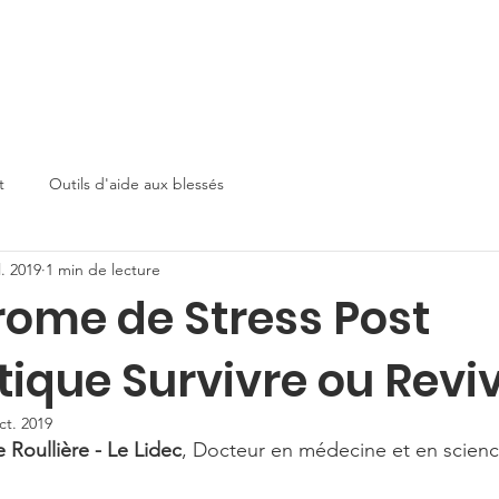
Boutique
Challenges et dons
t
Outils d'aide aux blessés
l. 2019
1 min de lecture
rome de Stress Post
ique Survivre ou Revi
ct. 2019
e Roullière - Le Lidec
, Docteur en médecine et en scie