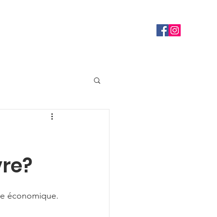
Contact
Connectez-vous
vre?
nce économique.