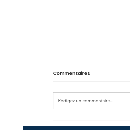
Commentaires
Rédigez un commentaire...
Horizons Incertains de
Doc Merlin