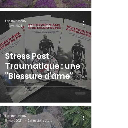
Les InvaincuS
11 avr. 2021
1 min de lecture
Stress Post
Traumatique : une
"Blessure d'âme"
Les InvaincuS
5 mars 2021
2 min de lecture