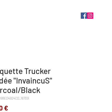
Contact
Connectez-vous
quette Trucker
dée "InvaincuS"
rcoal/Black
7098ED4924CD_16709
Prix
0 €