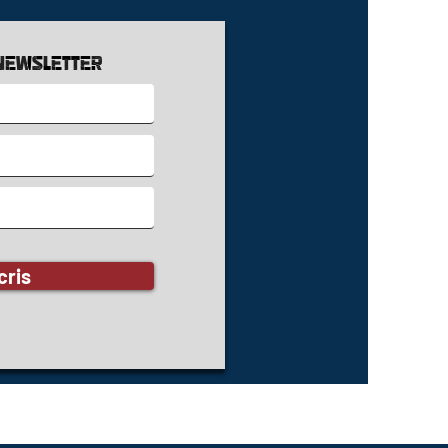
it est fabriqué spécialement pour
s que vous passez commande, c'est
newsletter
 il nous faut un peu plus de temps
s le livrer. Fabriquer des produits à
de plutôt qu'en vrac contribue à
la surproduction, alors merci de
des décisions d'achat réfléchies !
cris