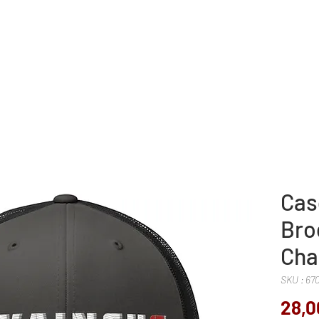
Boutique
Challenges et dons
Cas
Bro
Cha
SKU : 6
28,0