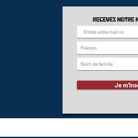
Ce produ
vous dè
Recevez notre 
pourquoi
pour vou
la deman
réduire 
prendre 
Je m'ins