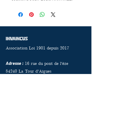
InvaincuS
Association Loi 1901 depuis 2017
Adresse :
16 rue du pont de l'èze
84240 La Tour d'Aigues
Email
:
associationinvaincus@gmail.com
Téléphone
:
06 01 79 94 16
Recevez notre newsletter