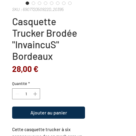
SKU : 690772D50922D_20395
Casquette
Trucker Brodée
"InvaincuS"
Bordeaux
Prix
28,00 €
Quantité
*
Ajouter au panier
Cette casquette trucker à six 